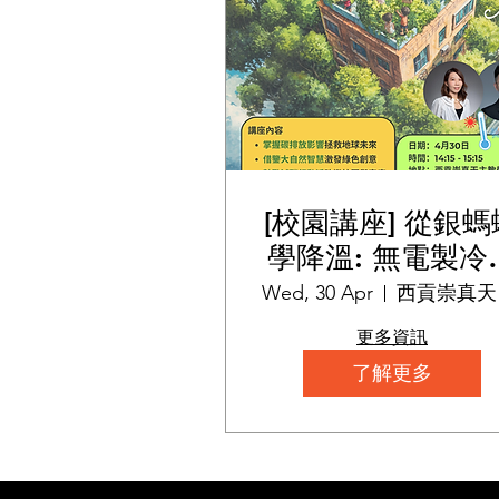
[校園講座] 從銀螞
學降溫: 無電製冷
技與減碳校園之
Wed, 30 Apr
西
更多資訊
了解更多