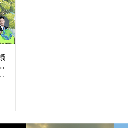
蟻
科
旅
貢崇真天主教學校(小學部)