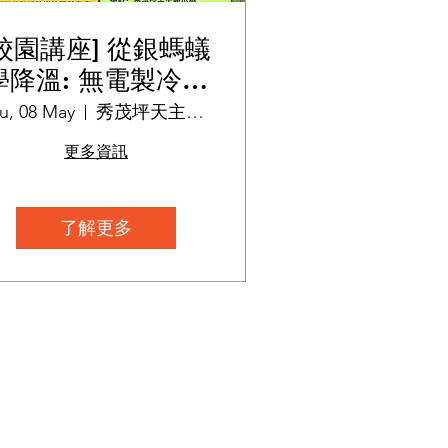
[校園講座] 從銀螞蟻
學降溫: 無電製冷科
技與減碳校園之旅
u, 08 May
秀茂坪天主教小學
更多資訊
了解更多