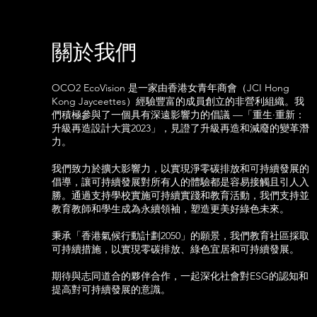
關於我們
OCO2 EcoVision 是一家由香港女青年商會（JCI Hong
Kong Jayceettes）經驗豐富的成員創立的非營利組織。我
們積極參與了一個具有深遠影響力的倡議 —「重生·重新：
升級再造設計大賞2023」，見證了升級再造和減廢的變革潛
力。
我們致力於擴大影響力，以實現淨零碳排放和可持續發展的
倡導，讓可持續發展對所有人的體驗都是容易接觸且引人入
勝。通過支持學校實施可持續實踐和教育活動，我們支持並
教育教師和學生成為永續領袖，塑造更美好綠色未來。
秉承「香港氣候行動計劃2050」的願景，我們教育社區採取
可持續措施，以實現零碳排放、綠色宜居和可持續發展。
期待與志同道合的夥伴合作，一起深化社會對ESG的認知和
提高對可持續發展的意識。