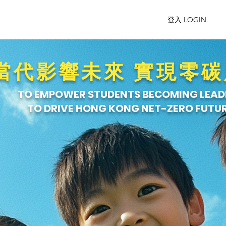
登入 LOGIN
當代影響未來 實現零
TO EMPOWER STUDENTS BECOMING LEAD
TO DRIVE HONG KONG NET-ZERO FUTU