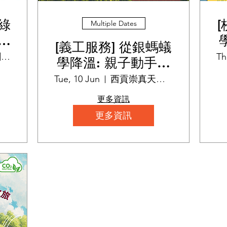
綠
Multiple Dates
慧
[義工服務] 從銀螞蟻
香港大學創立坊
Th
學降溫: 親子動手打
造減碳校園
Tue, 10 Jun
西貢崇真天主教學校(小學部)
更多資訊
更多資訊